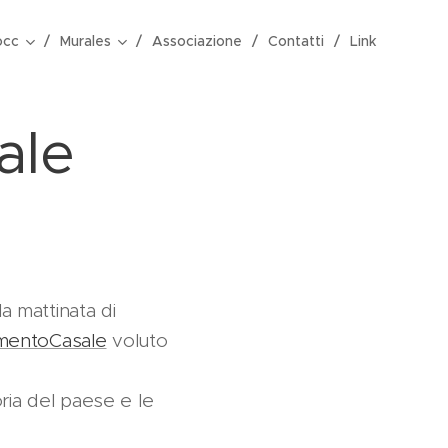
occ
Murales
Associazione
Contatti
Link
ale
a mattinata di
mentoCasale
voluto
oria del paese e le